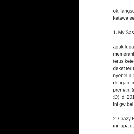
ok, langsu
ketawa sek
1. My Sas
agak lupa
memerank
terus ket
deket ter
nyebelin 
dengan ti
preman. (n
:D). di 2
ini gw be
2. Crazy F
ini lupa 