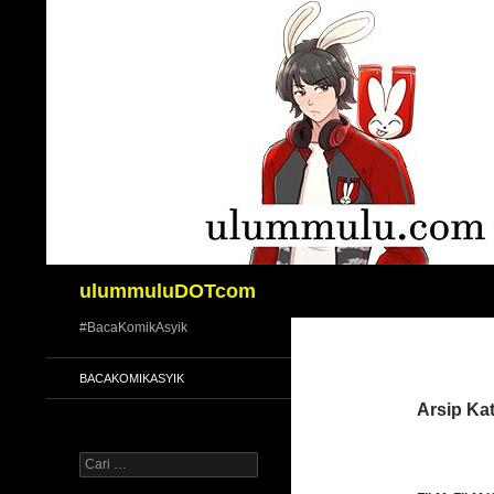
Langsung
ke
isi
Cari
ulummuluDOTcom
#BacaKomikAsyik
BACAKOMIKASYIK
Arsip Kat
Cari
untuk: