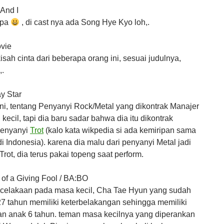
 And I
upa
, di cast nya ada Song Hye Kyo loh,.
vie
isah cinta dari beberapa orang ini, sesuai judulnya,
,.
y Star
ini, tentang Penyanyi Rock/Metal yang dikontrak Manajer
 kecil, tapi dia baru sadar bahwa dia itu dikontrak
penyanyi
Trot
(kalo kata wikpedia si ada kemiripan sama
i Indonesia). karena dia malu dari penyanyi Metal jadi
rot, dia terus pakai topeng saat perform.
e of a Giving Fool / BA:BO
ecelakaan pada masa kecil, Cha Tae Hyun yang sudah
7 tahun memiliki keterbelakangan sehingga memiliki
n anak 6 tahun. teman masa kecilnya yang diperankan