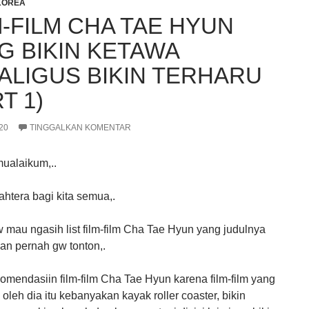
KOREA
M-FILM CHA TAE HYUN
G BIKIN KETAWA
ALIGUS BIKIN TERHARU
T 1)
020
TINGGALKAN KOMENTAR
ualaikum,..
ahtera bagi kita semua,.
gw mau ngasih list film-film Cha Tae Hyun yang judulnya
an pernah gw tonton,.
omendasiin film-film Cha Tae Hyun karena film-film yang
 oleh dia itu kebanyakan kayak roller coaster, bikin