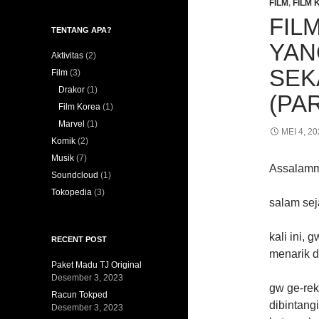
FILM
,
FILM 
FIL
TENTANG APA?
YAN
Aktivitas
(2)
SEK
Film
(3)
Drakor
(1)
(PAR
Film Korea
(1)
Marvel
(1)
MEI 4, 2
Komik
(2)
Musik
(7)
Assalamm
Soundcloud
(1)
Tokopedia
(3)
salam sej
kali ini, 
RECENT POST
menarik d
Paket Madu TJ Original
Desember 3, 2023
gw ge-rek
Racun Tokped
dibintangi
Desember 3, 2023