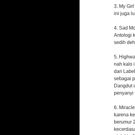
3. My Girl
ini juga l
4. Sad Mo
Antologi k
sedih deh
5. Highwa
nah kalo 
dari Label
sebagai 
Dangdut d
penyanyi T
6. Miracl
karena k
berumur 2
kecerdasa