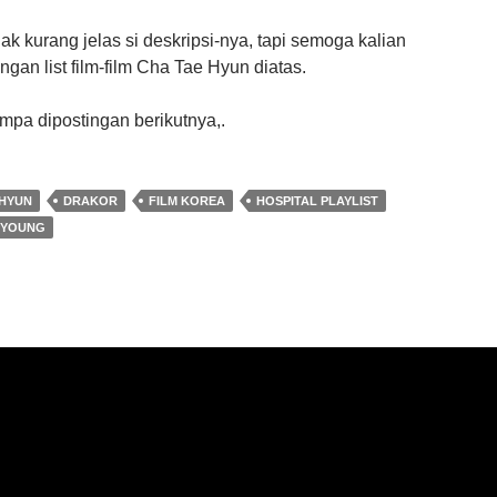
k kurang jelas si deskripsi-nya, tapi semoga kalian
engan list film-film Cha Tae Hyun diatas.
mpa dipostingan berikutnya,.
 HYUN
DRAKOR
FILM KOREA
HOSPITAL PLAYLIST
 YOUNG