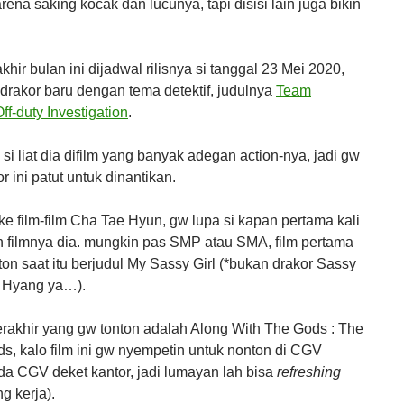
rena saking kocak dan lucunya, tapi disisi lain juga bikin
akhir bulan ini dijadwal rilisnya si tanggal 23 Mei 2020,
drakor baru dengan tema detektif, judulnya
Team
ff-duty Investigation
.
si liat dia difilm yang banyak adegan action-nya, jadi gw
r ini patut untuk dinantikan.
 ke film-film Cha Tae Hyun, gw lupa si kapan pertama kali
 filmnya dia. mungkin pas SMP atau SMA, film pertama
ton saat itu berjudul My Sassy Girl (*bukan drakor Sassy
n Hyang ya…).
terakhir yang gw tonton adalah Along With The Gods : The
s, kalo film ini gw nyempetin untuk nonton di CGV
da CGV deket kantor, jadi lumayan lah bisa
refreshing
g kerja).