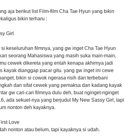
ng aja berikut list Film-film Cha Tae Hyun yang bikin
aligus bikin terharu :
sy Girl
 si keseluruhan filmnya, yang gw inget Cha Tae Hyun
an seorang Mahasiswa yang masih suka main-main,
emu cewek dikereta yang entah kenapa akhirnya jadi
us kayak dianggap pacar gitu. yang gw inget ini cewe
banget, bikin si cowok ngerasa risih dan terbebani
ngkah dan sifat cewek yang pemaksa dan kadang kayak
tar gw cari-cari filmnya dulu deh, buat nginget-nginget
016, ada sekuel-nya yang berjudul My New Sassy Girl, tapi
lum nonton deh kayaknya.
irst Love
udah nonton atau belum, tapi kayaknya si udah.