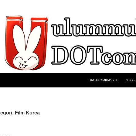
BACAKOMIKASYIK
GSB –
egori: Film Korea