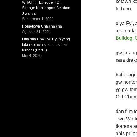
ketawa ka
WHAT IF : Episode 4 Dr.
Strange Kehilangan Belahan
terharu.
Jiwanya
September 1, 2021
oiya Fyi, 
Hometown Cha cha cha
akan ada 
Agustus 31, 2021
Bulldog: O
Film-film Cha Tae Hyun yang
bikin ketawa sekaligus bikin
terharu (Part 1)
gw jarang 
Mei 4, 2020
rasa drako
balik lagi
gw nonton
yg gw ton
Girl Chu
dan film 
Two World
(karena a
abis pulan