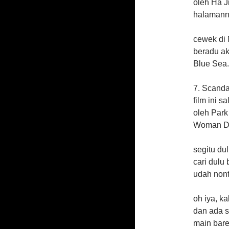
oleh Ha J
halamann
cewek di 
beradu ak
Blue Sea.
7. Scanda
film ini 
oleh Park
Woman Do
segitu du
cari dulu 
udah non
oh iya, k
dan ada s
main baren