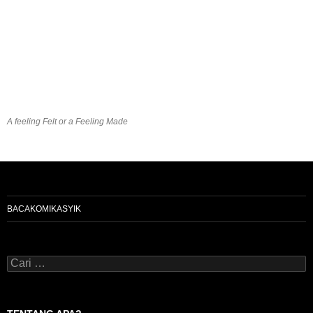
A feeling Felt or a Feeling Made
BACAKOMIKASYIK
Cari
untuk: